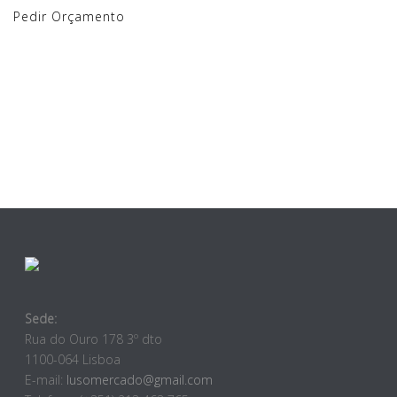
Pedir Orçamento
Sede:
Rua do Ouro 178 3º dto
1100-064 Lisboa
E-mail:
lusomercado@gmail.com