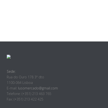
Sede:
Rua do Ouro 178 3º dto
1100-064 Lisboa
E-mail:
lusomercado@gmail.com
Telefone: (+351) 213 463 765
Fax: (+351) 213 422 425