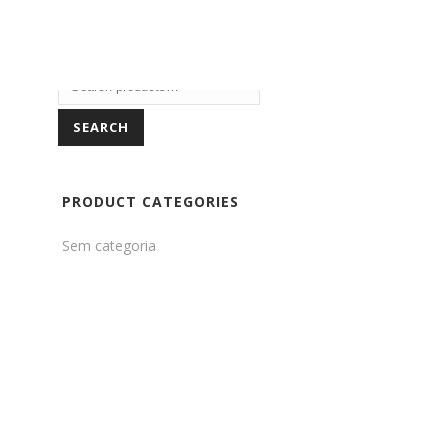
SEARCH PRODUCTS
SERVIÇOS
ÁREA DE CLIENTE
CONTACTOS
SEARCH
PRODUCT CATEGORIES
Sem categoria